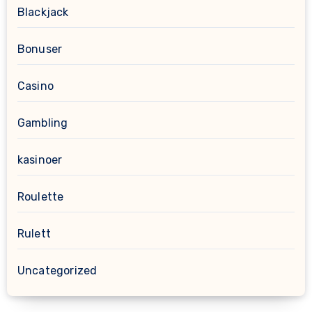
Blackjack
Bonuser
Casino
Gambling
kasinoer
Roulette
Rulett
Uncategorized