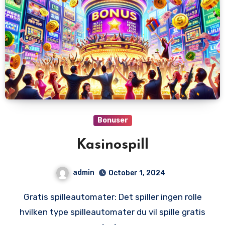
Bonuser
Kasinospill
admin
October 1, 2024
Gratis spilleautomater: Det spiller ingen rolle
hvilken type spilleautomater du vil spille gratis