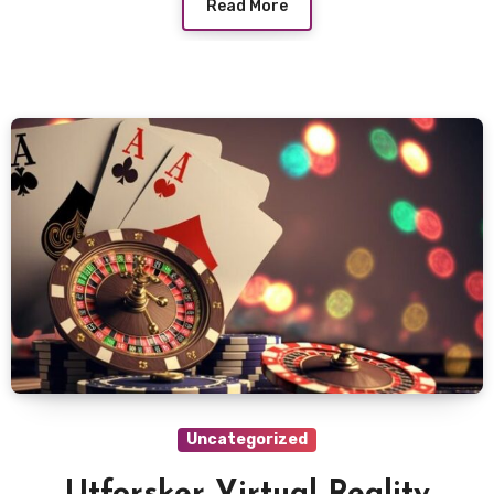
Read More
Uncategorized
Utforsker Virtual Reality