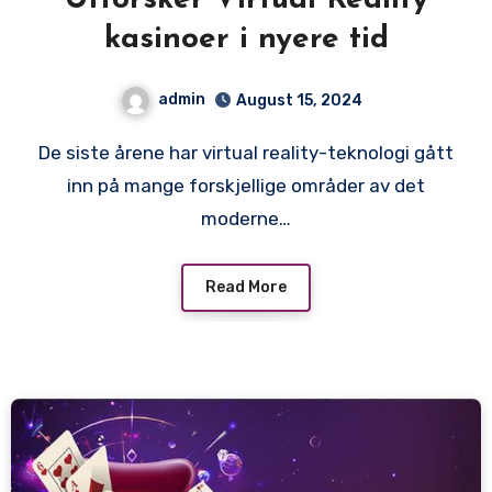
kasinoer i nyere tid
admin
August 15, 2024
De siste årene har virtual reality-teknologi gått
inn på mange forskjellige områder av det
moderne…
Read More