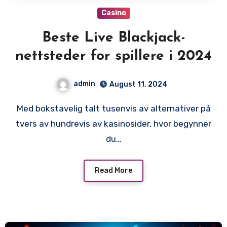
Casino
Beste Live Blackjack-
nettsteder for spillere i 2024
admin
August 11, 2024
Med bokstavelig talt tusenvis av alternativer på
tvers av hundrevis av kasinosider, hvor begynner
du…
Read More