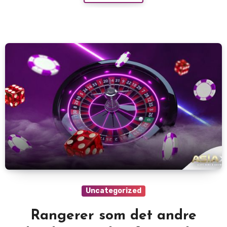
Uncategorized
Rangerer som det andre