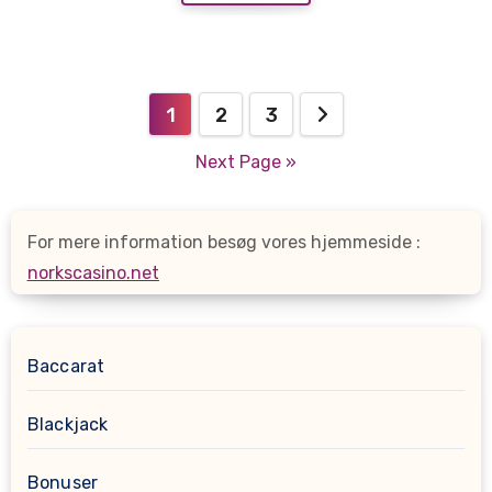
Posts
1
2
3
pagination
Next Page »
For mere information besøg vores hjemmeside :
norkscasino.net
Baccarat
Blackjack
Bonuser