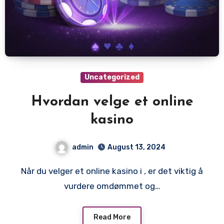
Uncategorized
Hvordan velge et online
kasino
admin
August 13, 2024
Når du velger et online kasino i , er det viktig å
vurdere omdømmet og…
Read More