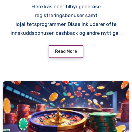
Flere kasinoer tilbyr generøse
registreringsbonuser samt
lojalitetsprogrammer. Disse inkluderer ofte
innskuddsbonuser, cashback og andre nyttige…
Read More