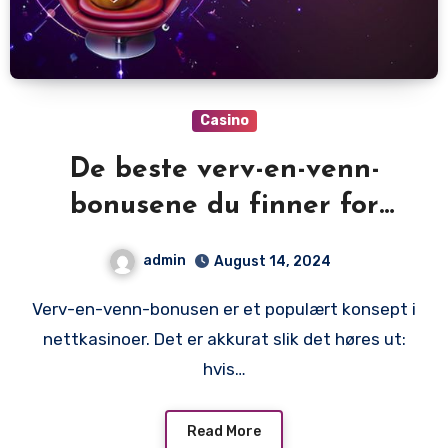
Casino
De beste verv-en-venn-
bonusene du finner for
amerikanske spillere
admin
August 14, 2024
Verv-en-venn-bonusen er et populært konsept i
nettkasinoer. Det er akkurat slik det høres ut:
hvis…
Read More