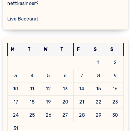
nettkasinoer?
Live Baccarat
M
T
W
T
F
S
S
1
2
3
4
5
6
7
8
9
10
11
12
13
14
15
16
17
18
19
20
21
22
23
24
25
26
27
28
29
30
31