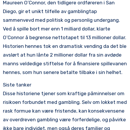
Maureen O’Connor, den tidligere ordføreren i San
Diego, gir et unikt tilfelle av gamblingtap
sammenvevd med politisk og personlig undergang.
Ved å spille bort mer enn 1 milliard dollar, klarte
O’Connor å begrense nettotapet til 13 millioner dollar.
Historien hennes tok en dramatisk vending da det ble
avslørt at hun lånte 2 millioner dollar fra sin avdøde
manns veldedige stiftelse for å finansiere spillevanen
hennes, som hun senere betalte tilbake i sin helhet.
Siste tanker
Disse historiene tjener som kraftige påminnelser om
risikoen forbundet med gambling. Selv om lokket med
rask formue kan være fristende, kan konsekvensene
av overdreven gambling være forferdelige, og påvirke
ikke bare individet, men også deres familier og