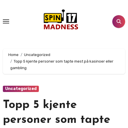
Skip
to
content
Home
Uncategorized
Topp 5 kjente personer som tapte mest på kasinoer eller
gambling
Uncategorized
Topp 5 kjente
personer som tapte