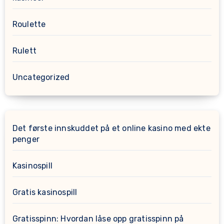
Roulette
Rulett
Uncategorized
Det første innskuddet på et online kasino med ekte
penger
Kasinospill
Gratis kasinospill
Gratisspinn: Hvordan låse opp gratisspinn på