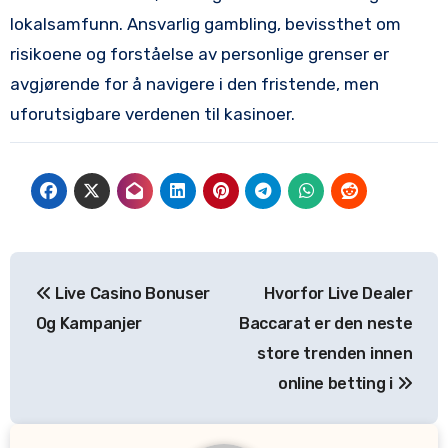
lokalsamfunn. Ansvarlig gambling, bevissthet om
risikoene og forståelse av personlige grenser er
avgjørende for å navigere i den fristende, men
uforutsigbare verdenen til kasinoer.
Post
Live Casino Bonuser
Hvorfor Live Dealer
navigation
Og Kampanjer
Baccarat er den neste
store trenden innen
online betting i