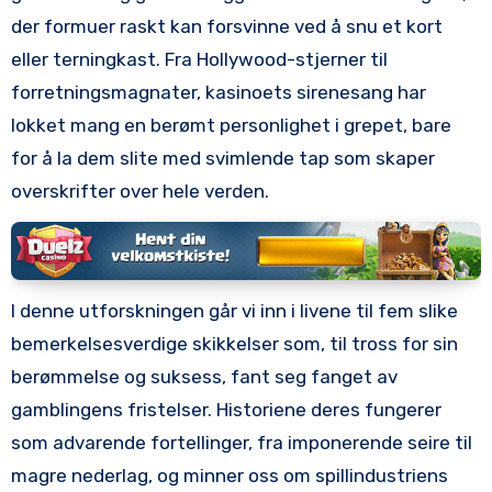
der formuer raskt kan forsvinne ved å snu et kort
eller terningkast. Fra Hollywood-stjerner til
forretningsmagnater, kasinoets sirenesang har
lokket mang en berømt personlighet i grepet, bare
for å la dem slite med svimlende tap som skaper
overskrifter over hele verden.
I denne utforskningen går vi inn i livene til fem slike
bemerkelsesverdige skikkelser som, til tross for sin
berømmelse og suksess, fant seg fanget av
gamblingens fristelser. Historiene deres fungerer
som advarende fortellinger, fra imponerende seire til
magre nederlag, og minner oss om spillindustriens