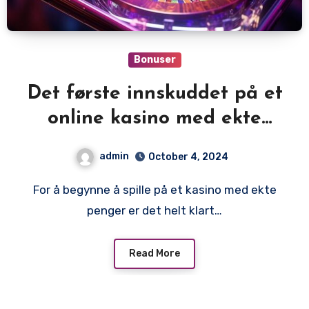
Bonuser
Det første innskuddet på et
online kasino med ekte
penger
admin
October 4, 2024
For å begynne å spille på et kasino med ekte
penger er det helt klart…
Read More