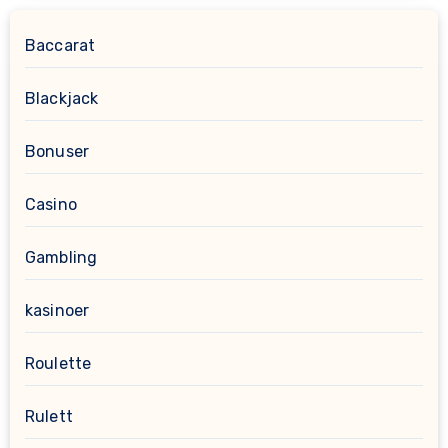
Baccarat
Blackjack
Bonuser
Casino
Gambling
kasinoer
Roulette
Rulett