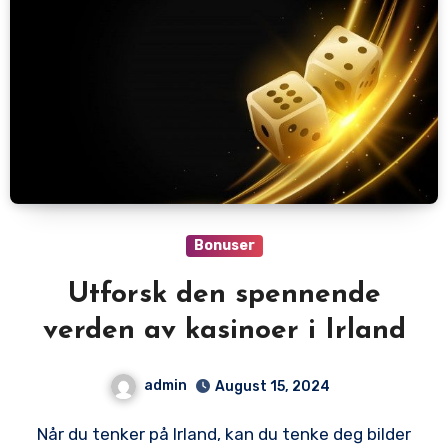
Bonuser
Utforsk den spennende
verden av kasinoer i Irland
admin
August 15, 2024
Når du tenker på Irland, kan du tenke deg bilder