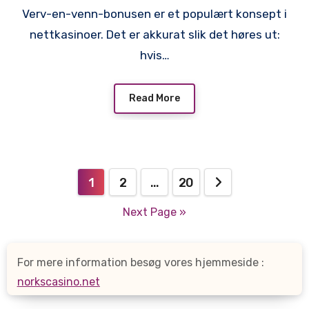
Verv-en-venn-bonusen er et populært konsept i
nettkasinoer. Det er akkurat slik det høres ut:
hvis…
Read More
Posts
1
2
…
20
pagination
Next Page »
For mere information besøg vores hjemmeside :
norkscasino.net