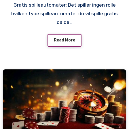
Gratis spilleautomater: Det spiller ingen rolle
hvilken type spilleautomater du vil spille gratis
da de…
Read More