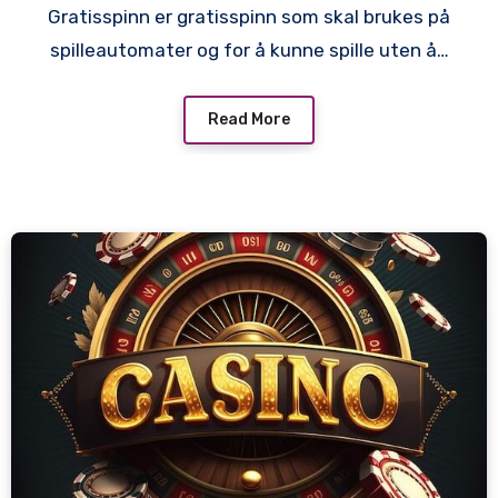
Gratisspinn er gratisspinn som skal brukes på
spilleautomater og for å kunne spille uten å…
Read More