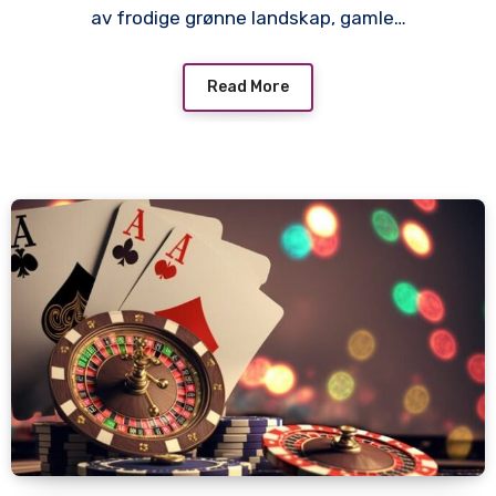
av frodige grønne landskap, gamle…
Read More