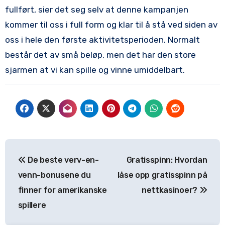
fullført, sier det seg selv at denne kampanjen
kommer til oss i full form og klar til å stå ved siden av
oss i hele den første aktivitetsperioden. Normalt
består det av små beløp, men det har den store
sjarmen at vi kan spille og vinne umiddelbart.
Post
De beste verv-en-
Gratisspinn: Hvordan
navigation
venn-bonusene du
låse opp gratisspinn på
finner for amerikanske
nettkasinoer?
spillere