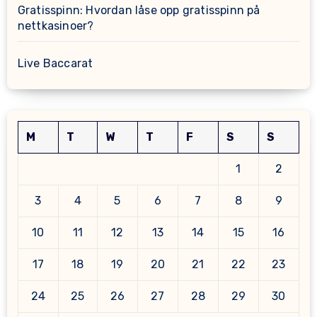
Gratisspinn: Hvordan låse opp gratisspinn på
nettkasinoer?
Live Baccarat
M
T
W
T
F
S
S
1
2
3
4
5
6
7
8
9
10
11
12
13
14
15
16
17
18
19
20
21
22
23
24
25
26
27
28
29
30