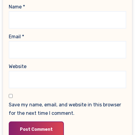
Name
*
Email
*
Website
Save my name, email, and website in this browser
for the next time I comment.