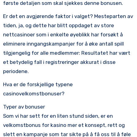
første detaljen som skal sjekkes denne bonusen.
Er det en avgjørende faktor i valget? Mesteparten av
tiden, ja, og dette har blitt oppdaget av store
nettcasinoer som i enkelte øyeblikk har forsøkt å
eliminere inngangskampanjer for å øke antall spill
tilgjengelig for alle medlemmer: Resultatet har vært
et betydelig fall i registreringer akkurat i disse
periodene.
Hva er de forskjellige typene
casinovelkomstbonuser?
Typer av bonuser
Som vi har sett for en liten stund siden, er en
velkomstbonus for kasino mer et konsept, rett og
slett en kampanje som tar sikte på å få oss til å føle