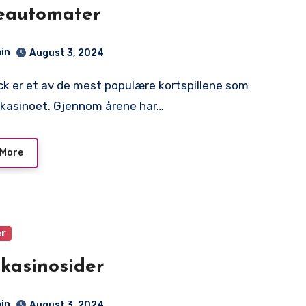
leautomater
in
August 3, 2024
 i kasinoet. Gjennom årene har…
 More
er
kasinosider
in
August 3, 2024