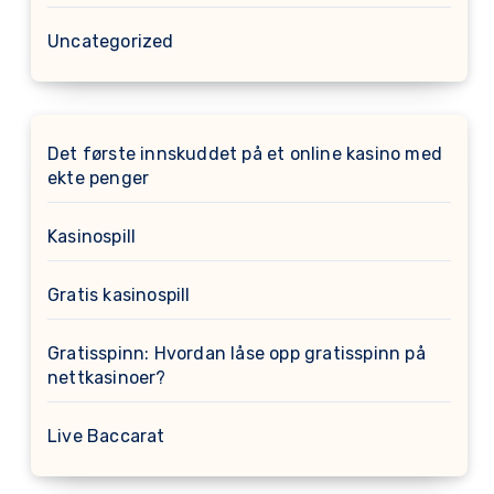
Uncategorized
Det første innskuddet på et online kasino med
ekte penger
Kasinospill
Gratis kasinospill
Gratisspinn: Hvordan låse opp gratisspinn på
nettkasinoer?
Live Baccarat