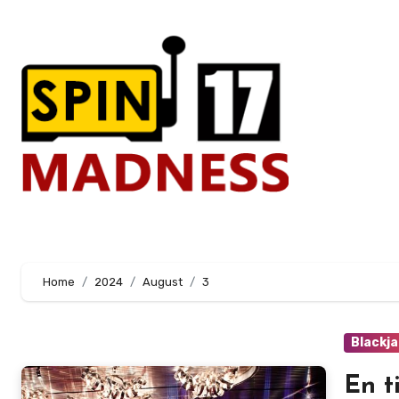
Skip
to
content
Home
2024
August
3
Blackj
En t