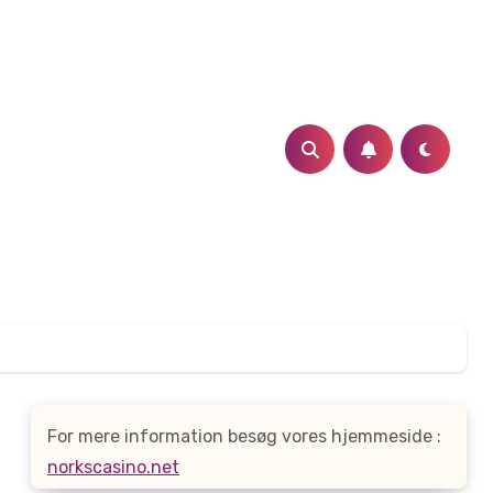
For mere information besøg vores hjemmeside :
norkscasino.net