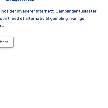
styrt med et alternativ til gambling i vanlige
r,…
 More