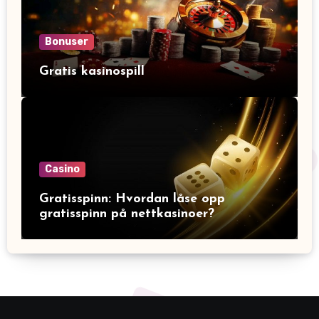
Bonuser
Gratis kasinospill
Casino
Gratisspinn: Hvordan låse opp
gratisspinn på nettkasinoer?