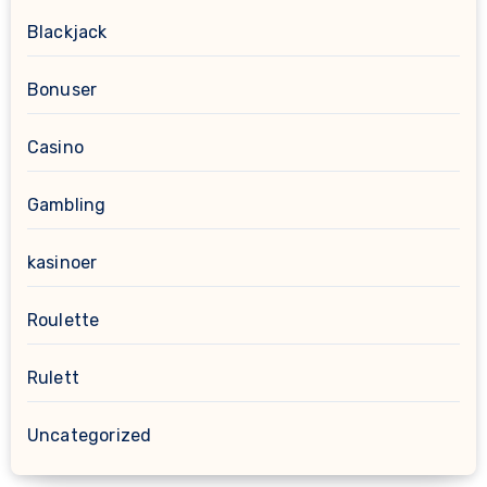
Blackjack
Bonuser
Casino
Gambling
kasinoer
Roulette
Rulett
Uncategorized