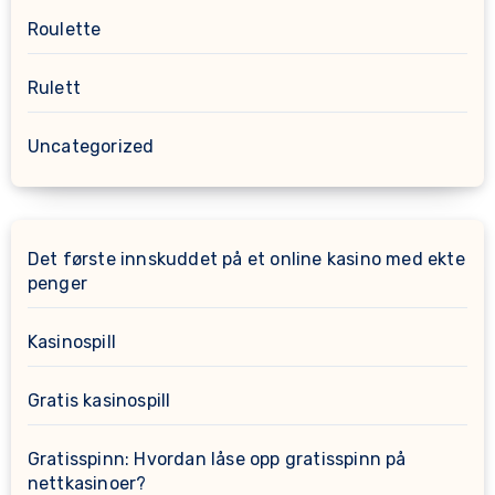
Roulette
Rulett
Uncategorized
Det første innskuddet på et online kasino med ekte
penger
Kasinospill
Gratis kasinospill
Gratisspinn: Hvordan låse opp gratisspinn på
nettkasinoer?