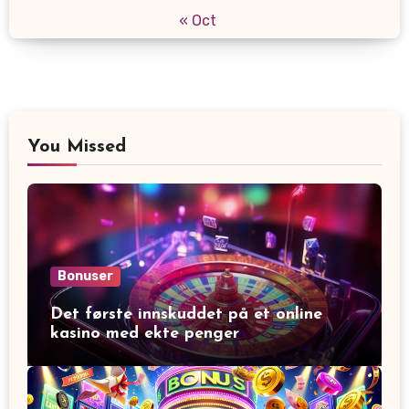
« Oct
You Missed
Bonuser
Det første innskuddet på et online
kasino med ekte penger