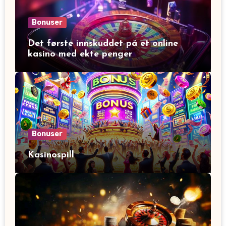
Bonuser
Det første innskuddet på et online
kasino med ekte penger
Bonuser
Kasinospill