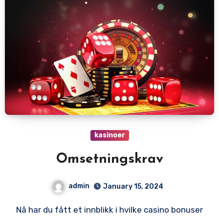
kasinoer
Omsetningskrav
admin
January 15, 2024
Nå har du fått et innblikk i hvilke casino bonuser