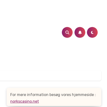
For mere information besøg vores hjemmeside :
norkscasino.net