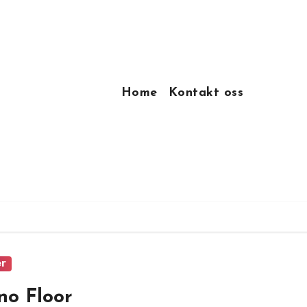
Home
Kontakt oss
er
no Floor