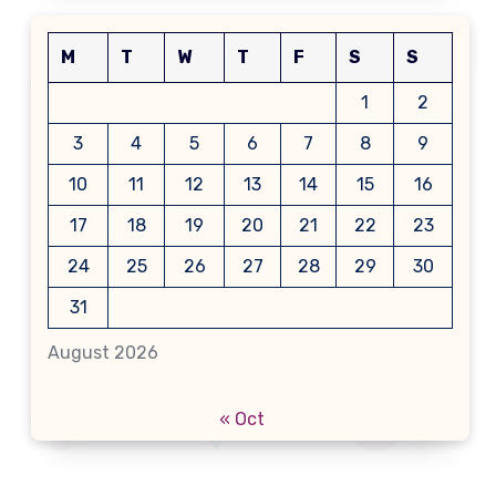
M
T
W
T
F
S
S
1
2
3
4
5
6
7
8
9
10
11
12
13
14
15
16
17
18
19
20
21
22
23
24
25
26
27
28
29
30
31
August 2026
« Oct