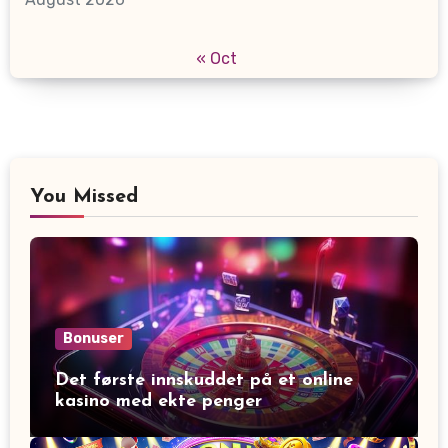
« Oct
You Missed
Bonuser
Det første innskuddet på et online
kasino med ekte penger