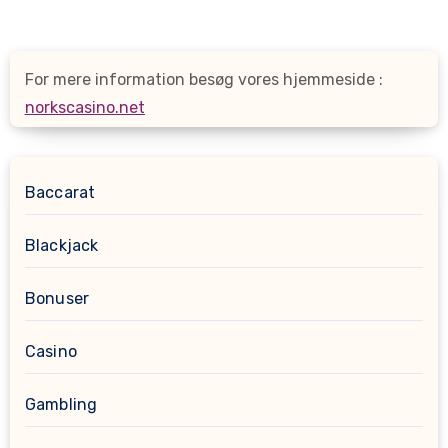
For mere information besøg vores hjemmeside :
norkscasino.net
Baccarat
Blackjack
Bonuser
Casino
Gambling