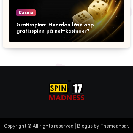
Casino
Gratisspinn: Hvordan låse opp
gratisspinn på nettkasinoer?
Copyright © All rights reserved
|
Blogus
by
Themeansar
.