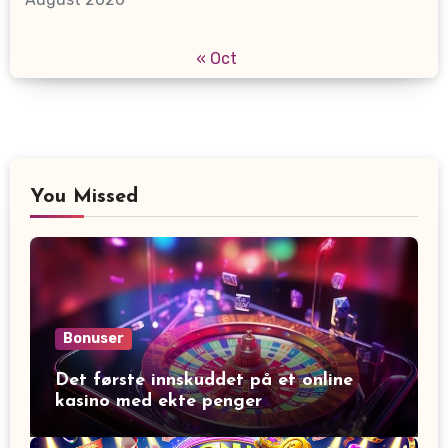
« Oct
You Missed
Bonuser
Det første innskuddet på et online
kasino med ekte penger