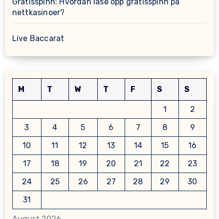
Gratisspinn: Hvordan låse opp gratisspinn på
nettkasinoer?
Live Baccarat
M
T
W
T
F
S
S
1
2
3
4
5
6
7
8
9
10
11
12
13
14
15
16
17
18
19
20
21
22
23
24
25
26
27
28
29
30
31
August 2026