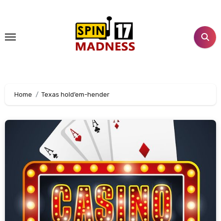
Skip
to
content
Home
Texas hold’em-hender