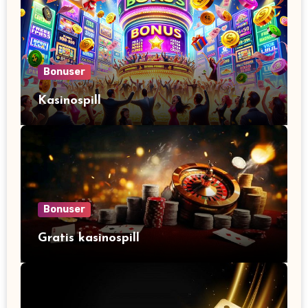
Bonuser
Kasinospill
Bonuser
Gratis kasinospill