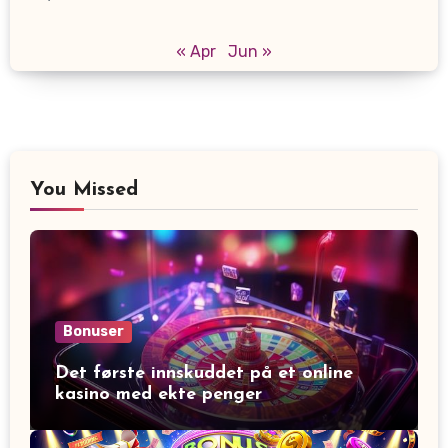
« Apr
Jun »
You Missed
Bonuser
Det første innskuddet på et online
kasino med ekte penger