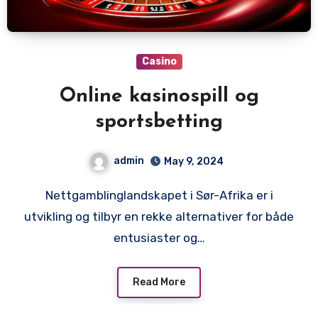
Casino
Online kasinospill og
sportsbetting
admin
May 9, 2024
Nettgamblinglandskapet i Sør-Afrika er i
utvikling og tilbyr en rekke alternativer for både
entusiaster og…
Read More