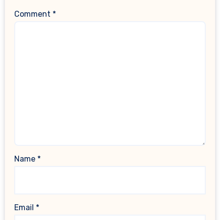
Comment
*
Name
*
Email
*