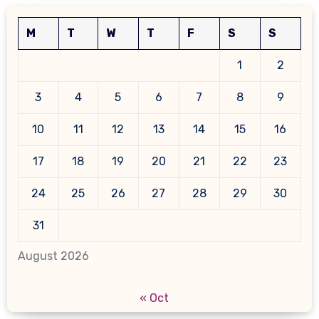
M
T
W
T
F
S
S
1
2
3
4
5
6
7
8
9
10
11
12
13
14
15
16
17
18
19
20
21
22
23
24
25
26
27
28
29
30
31
August 2026
« Oct