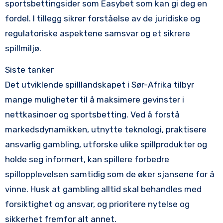
sportsbettingsider som Easybet som kan gi deg en
fordel. I tillegg sikrer forståelse av de juridiske og
regulatoriske aspektene samsvar og et sikrere
spillmiljø.
Siste tanker
Det utviklende spilllandskapet i Sør-Afrika tilbyr
mange muligheter til å maksimere gevinster i
nettkasinoer og sportsbetting. Ved å forstå
markedsdynamikken, utnytte teknologi, praktisere
ansvarlig gambling, utforske ulike spillprodukter og
holde seg informert, kan spillere forbedre
spillopplevelsen samtidig som de øker sjansene for å
vinne. Husk at gambling alltid skal behandles med
forsiktighet og ansvar, og prioritere nytelse og
sikkerhet fremfor alt annet.