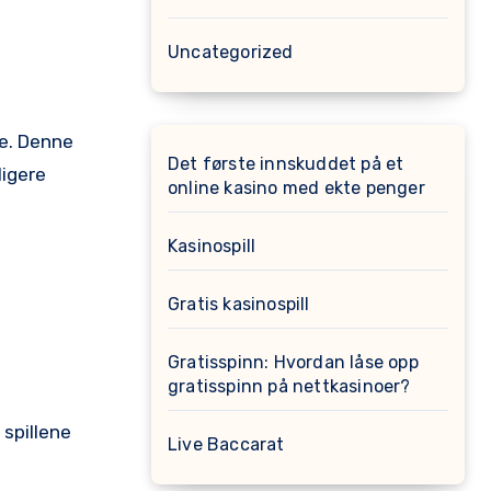
Uncategorized
Det første innskuddet på et
ligere
online kasino med ekte penger
Kasinospill
Gratis kasinospill
Gratisspinn: Hvordan låse opp
gratisspinn på nettkasinoer?
 spillene
Live Baccarat