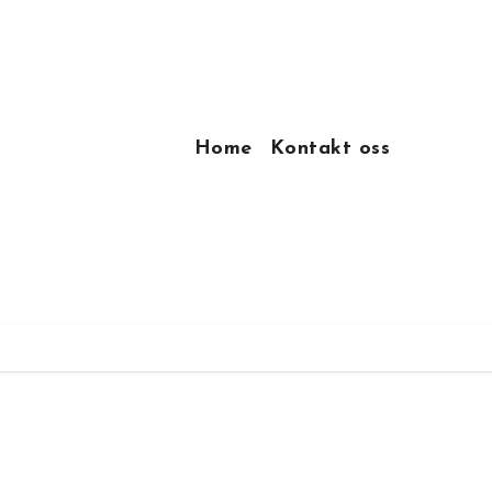
Home
Kontakt oss