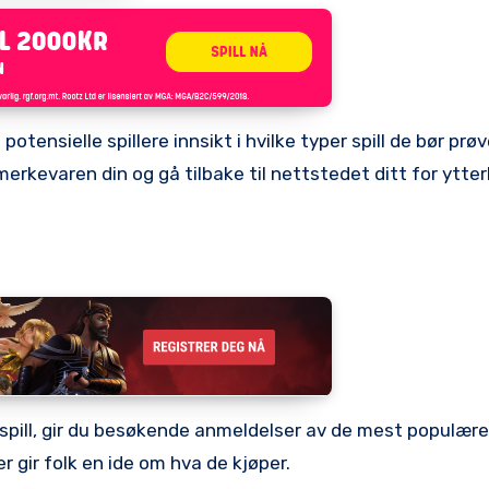
 merkevaren din og gå tilbake til nettstedet ditt for ytter
ospill, gir du besøkende anmeldelser av de mest populære
er gir folk en ide om hva de kjøper.