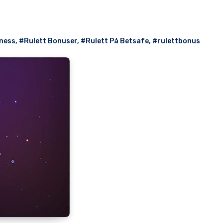
ness
,
#Rulett Bonuser
,
#Rulett På Betsafe
,
#rulettbonus