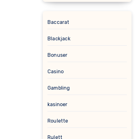
Baccarat
Blackjack
Bonuser
Casino
Gambling
kasinoer
Roulette
Rulett