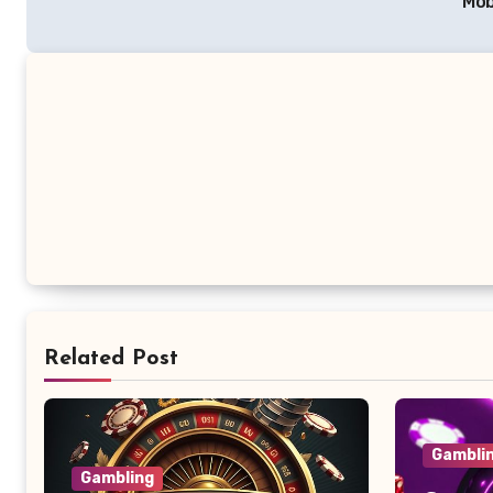
Mob
navigation
Related Post
Gambli
Gambling