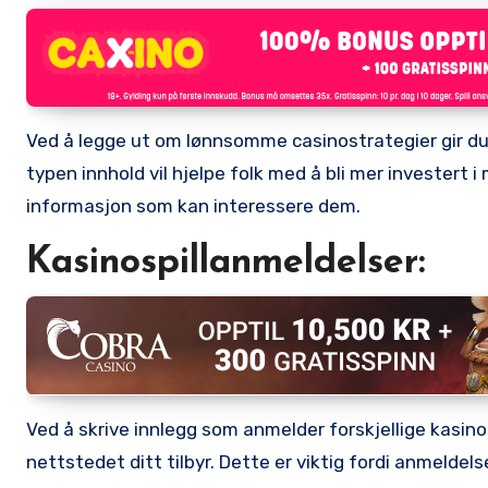
Ved å legge ut om lønnsomme casinostrategier gir du potensielle spillere innsikt i hvilke typer spill de bør prøve. Denne
typen innhold vil hjelpe folk med å bli mer investert i
informasjon som kan interessere dem.
Kasinospillanmeldelser:
Ved å skrive innlegg som anmelder forskjellige kasin
nettstedet ditt tilbyr. Dette er viktig fordi anmeldels