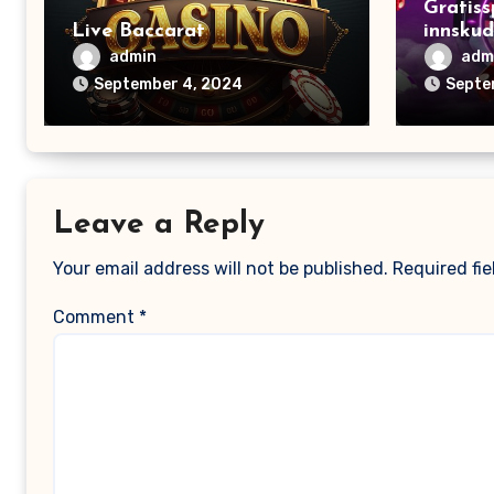
Gratiss
Live Baccarat
innsku
admin
adm
September 4, 2024
Septe
Leave a Reply
Your email address will not be published.
Required fi
Comment
*