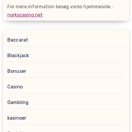
For mere information besøg vores hjemmeside :
norkscasino.net
Baccarat
Blackjack
Bonuser
Casino
Gambling
kasinoer