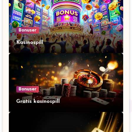
Bonuser
Kasinospill
Bonuser
Gratis kasinospill