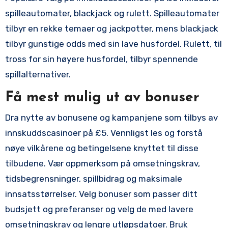
spilleautomater, blackjack og rulett. Spilleautomater
tilbyr en rekke temaer og jackpotter, mens blackjack
tilbyr gunstige odds med sin lave husfordel. Rulett, til
tross for sin høyere husfordel, tilbyr spennende
spillalternativer.
Få mest mulig ut av bonuser
Dra nytte av bonusene og kampanjene som tilbys av
innskuddscasinoer på £5. Vennligst les og forstå
nøye vilkårene og betingelsene knyttet til disse
tilbudene. Vær oppmerksom på omsetningskrav,
tidsbegrensninger, spillbidrag og maksimale
innsatsstørrelser. Velg bonuser som passer ditt
budsjett og preferanser og velg de med lavere
omsetningskrav og lengre utløpsdatoer. Bruk