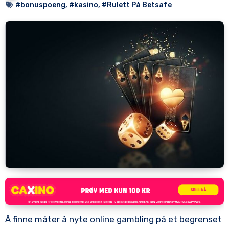
#bonuspoeng
,
#kasino
,
#Rulett På Betsafe
Å finne måter å nyte online gambling på et begrenset