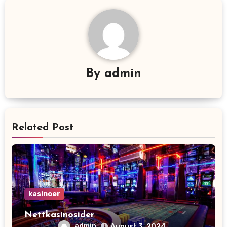
By
admin
Related Post
kasinoer
Nettkasinosider
admin
August 3, 2024