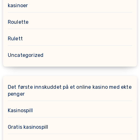
kasinoer
Roulette
Rulett
Uncategorized
Det første innskuddet på et online kasino med ekte
penger
Kasinospill
Gratis kasinospill