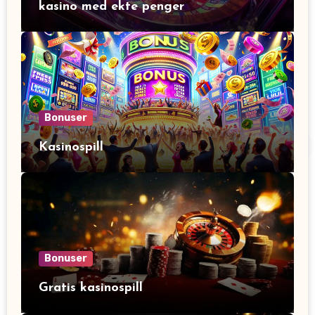
kasino med ekte penger
Bonuser
Kasinospill
Bonuser
Gratis kasinospill