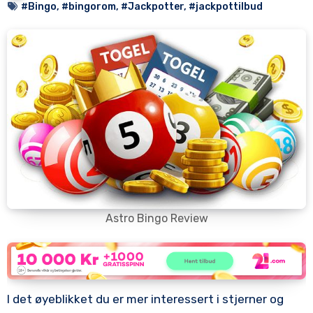
#Bingo
,
#bingorom
,
#Jackpotter
,
#jackpottilbud
Astro Bingo Review
I det øyeblikket du er mer interessert i stjerner og