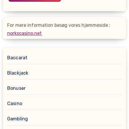
For mere information besøg vores hjemmeside :
norkscasino.net
Baccarat
Blackjack
Bonuser
Casino
Gambling