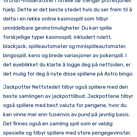
til chat-moderatorer i tilfelle de trenger profesjonell
hjelp. Dette er det beste stedet hvis du ser frem til å
delta i en rekke online kasinospill som tilbyr
umiddelbare gevinstmuligheter. Du kan spille
forskjellige typer kasinospill, inkludert rulett,
blackjack, spilleautomater og minispilleautomater,
bingospill, keno og brede variasjoner av pokerspill. I
det øyeblikket du klarte å logge deg på nettsiden, er
det mulig for deg å nyte disse spillene på Astro bingo.
Jackpotter Nettstedet tilbyr også spillere med den
beste samlingen av jackpottilbud. Jackpottene tilbyr
også spillere med best valuta for pengene, hvor du
kan vinne mer enn tusenvis av pund på jevnlig basis.
Det finnes også en samling spill som er veldig
spesielle og tilbyr spillere med store pengegevinster.