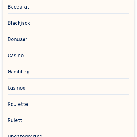
Baccarat
Blackjack
Bonuser
Casino
Gambling
kasinoer
Roulette
Rulett
Uncategorized