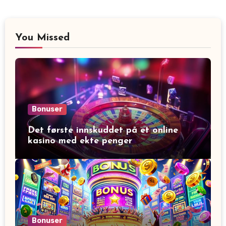
You Missed
Bonuser
Det første innskuddet på et online
kasino med ekte penger
Bonuser