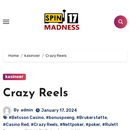
Skip
to
content
Home
kasinoer
Crazy Reels
kasinoer
Crazy Reels
By
admin
January 17, 2024
#Betsson Casino
,
#bonuspoeng
,
#Brukerstøtte
,
#Casino Red
,
#Crazy Reels
,
#Nettpoker
,
#poker
,
#Rulett