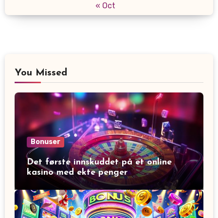
« Oct
You Missed
Bonuser
Det første innskuddet på et online
kasino med ekte penger