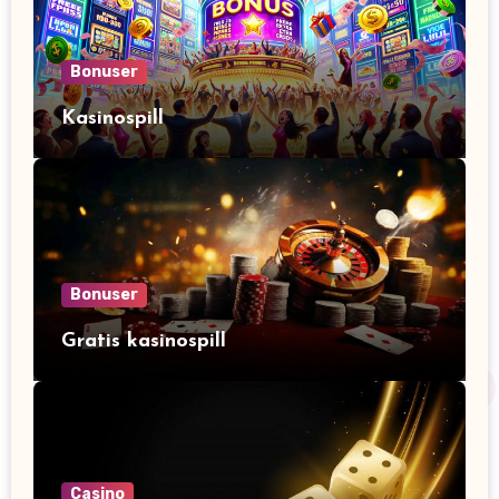
Bonuser
Kasinospill
Bonuser
Gratis kasinospill
Casino