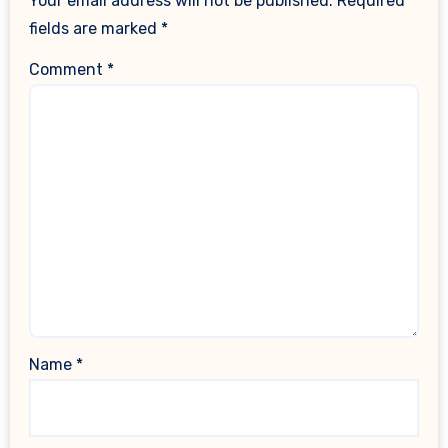
Your email address will not be published.
Required
fields are marked
*
Comment
*
Name
*