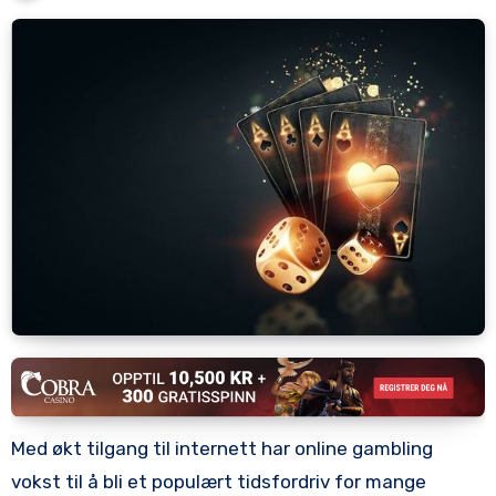
Med økt tilgang til internett har online gambling
vokst til å bli et populært tidsfordriv for mange