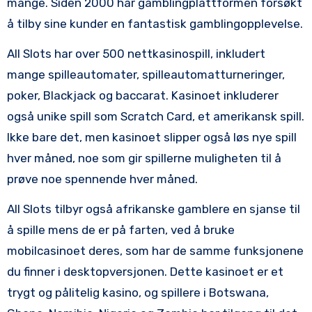
mange. Siden 2000 har gamblingplattformen forsøkt
å tilby sine kunder en fantastisk gamblingopplevelse.
All Slots har over 500 nettkasinospill, inkludert
mange spilleautomater, spilleautomatturneringer,
poker, Blackjack og baccarat. Kasinoet inkluderer
også unike spill som Scratch Card, et amerikansk spill.
Ikke bare det, men kasinoet slipper også løs nye spill
hver måned, noe som gir spillerne muligheten til å
prøve noe spennende hver måned.
All Slots tilbyr også afrikanske gamblere en sjanse til
å spille mens de er på farten, ved å bruke
mobilcasinoet deres, som har de samme funksjonene
du finner i desktopversjonen. Dette kasinoet er et
trygt og pålitelig kasino, og spillere i Botswana,