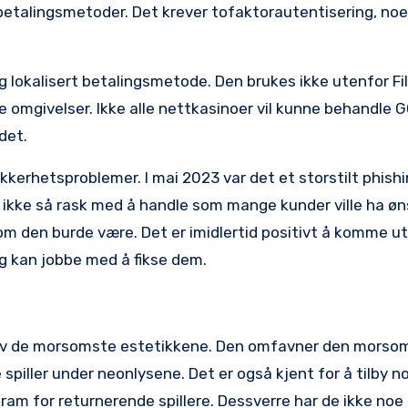
betalingsmetoder. Det krever tofaktorautentisering, noe
 lokalisert betalingsmetode. Den brukes ikke utenfor Fil
e omgivelser. Ikke alle nettkasinoer vil kunne behandle 
det.
kkerhetsproblemer. I mai 2023 var det et storstilt phis
ikke så rask med å handle som mange kunder ville ha øn
om den burde være. Det er imidlertid positivt å komme u
g kan jobbe med å fikse dem.
 av de morsomste estetikkene. Den omfavner den morso
de spiller under neonlysene. Det er også kjent for å tilby 
gram for returnerende spillere. Dessverre har de ikke noe