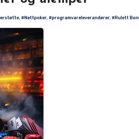
erstøtte
,
#Nettpoker
,
#programvareleverandører
,
#Rulett Bon