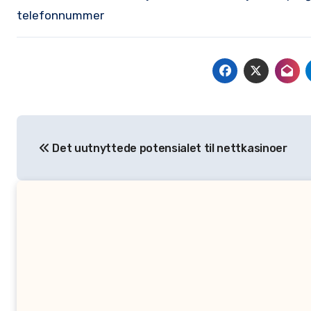
telefonnummer
Post
Det uutnyttede potensialet til nettkasinoer
navigation