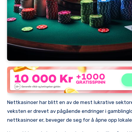
Nettkasinoer har blitt en av de mest lukrative sektorene i gamblingindustrien og viser få tegn til å avta. Mye av denne
veksten er drevet av pågående endringer i gamblinglo
nettkasinoer er, beveger de seg for å åpne opp lokal