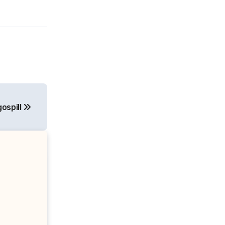
gospill