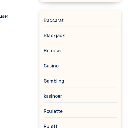
user
Baccarat
Blackjack
Bonuser
Casino
Gambling
kasinoer
Roulette
Rulett