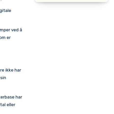
gitale
emper ved å
som er
re ikke har
 sin
kerbase har
al eller