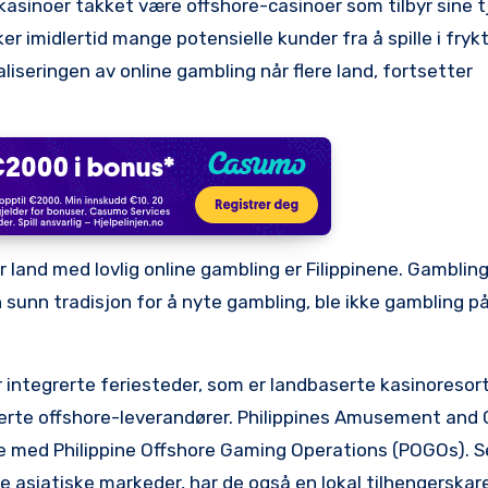
kasinoer takket være offshore-casinoer som tilbyr sine t
r imidlertid mange potensielle kunder fra å spille i frykt
aliseringen av online gambling når flere land, fortsetter
r land med lovlig online gambling er Filippinene. Gambling
en sunn tradisjon for å nyte gambling, ble ikke gambling p
der integrerte feriesteder, som er landbaserte kasinoreso
nsierte offshore-leverandører. Philippines Amusement and
e med Philippine Offshore Gaming Operations (POGOs). S
 asiatiske markeder, har de også en lokal tilhengerskare