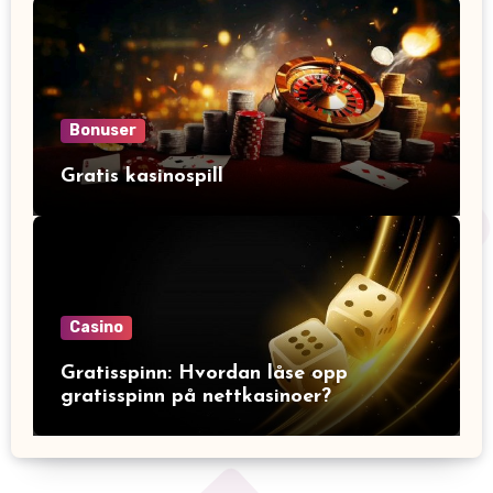
Bonuser
Gratis kasinospill
Casino
Gratisspinn: Hvordan låse opp
gratisspinn på nettkasinoer?