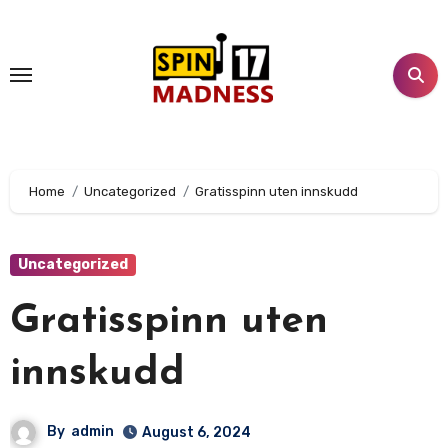
Skip
to
content
Home
Uncategorized
Gratisspinn uten innskudd
Uncategorized
Gratisspinn uten
innskudd
By
admin
August 6, 2024