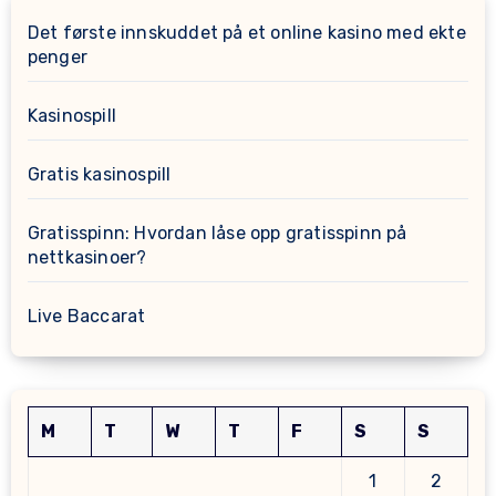
Det første innskuddet på et online kasino med ekte
penger
Kasinospill
Gratis kasinospill
Gratisspinn: Hvordan låse opp gratisspinn på
nettkasinoer?
Live Baccarat
M
T
W
T
F
S
S
1
2