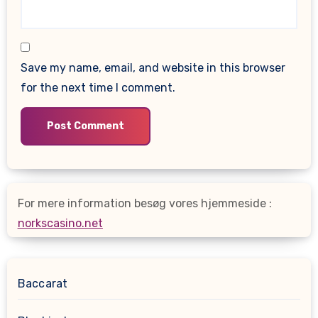
Save my name, email, and website in this browser
for the next time I comment.
For mere information besøg vores hjemmeside :
norkscasino.net
Baccarat