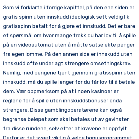
Som vi forklarte i forrige kapittel, på den ene siden er
gratis spinn uten innskudd ideologisk sett veldig lik
gratisspinn betalt for å gjøre et innskudd. Det er bare
et spørsmål om hvor mange trekk du har lov til å spille
på en videoautomat uten å måtte satse ekte penger
fra egen lomme. På den annen side er innskudd uten
innskudd ofte underlagt strengere omsetningskrav.
Nemlig, med pengene tjent gjennom gratisspinn uten
innskudd, må du spille lenger før du får lov til å betale
dem. Vær oppmerksom på at i noen kasinoer er
reglene for å spille uten innskuddsbonuser enda
strengere. Disse gamblingoperatørene kan også
begrense beløpet som skal betales ut av gevinster
fra disse rundene, selv etter at kravene er oppfylt.
Derfor er det svært viktig å velge bonusprogrammet