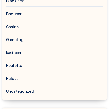
Blackjack
Bonuser
Casino
Gambling
kasinoer
Roulette
Rulett
Uncategorized