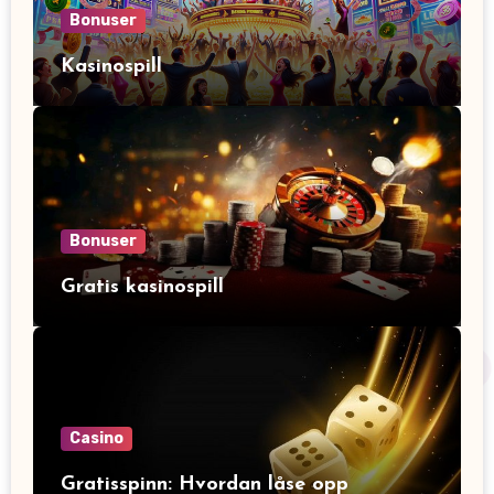
Bonuser
Kasinospill
Bonuser
Gratis kasinospill
Casino
Gratisspinn: Hvordan låse opp