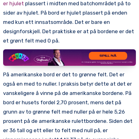
er hjulet
plassert i midten med batchområdet på to
sider av hjulet. På bord er hjulet plassert på enden
med kun ett innsatsområde. Det er bare en
designforskjell. Det praktiske er at på bordene er det
et grønt felt med 0 på.
På amerikanske bord er det to grønne felt. Det er
også en med to nuller. I praksis betyr dette at det er
vanskeligere å vinne på de amerikanske bordene. På
bord er husets fordel 2,70 prosent, mens det på
grunn av to grønne felt med nuller på er hele 5,26
prosent på de amerikanske rulettbordene. Siden det
er 36 tall og ett eller to felt med null på, er