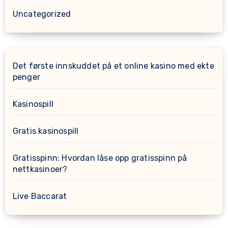
Uncategorized
Det første innskuddet på et online kasino med ekte
penger
Kasinospill
Gratis kasinospill
Gratisspinn: Hvordan låse opp gratisspinn på
nettkasinoer?
Live Baccarat