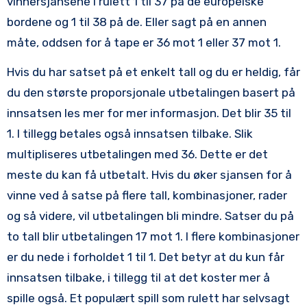
vinnersjansene i rulett 1 til 37 på de europeiske
bordene og 1 til 38 på de. Eller sagt på en annen
måte, oddsen for å tape er 36 mot 1 eller 37 mot 1.
Hvis du har satset på et enkelt tall og du er heldig, får
du den største proporsjonale utbetalingen basert på
innsatsen les mer for mer informasjon. Det blir 35 til
1. I tillegg betales også innsatsen tilbake. Slik
multipliseres utbetalingen med 36. Dette er det
meste du kan få utbetalt. Hvis du øker sjansen for å
vinne ved å satse på flere tall, kombinasjoner, rader
og så videre, vil utbetalingen bli mindre. Satser du på
to tall blir utbetalingen 17 mot 1. I flere kombinasjoner
er du nede i forholdet 1 til 1. Det betyr at du kun får
innsatsen tilbake, i tillegg til at det koster mer å
spille også. Et populært spill som rulett har selvsagt