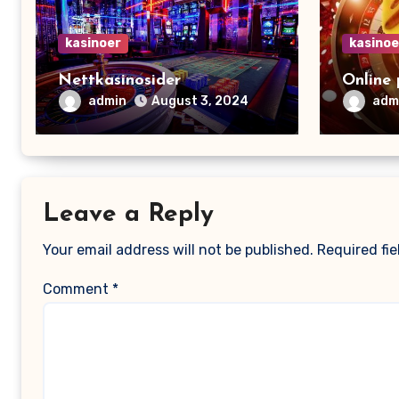
kasinoer
kasinoe
Nettkasinosider
Online
admin
adm
August 3, 2024
Leave a Reply
Your email address will not be published.
Required fi
Comment
*