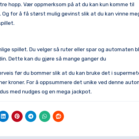
or tre hopp. Vær oppmerksom på at du kan kun komme til
 Og for å få størst mulig gevinst slik at du kan vinne me
pillet.
lige spillet. Du velger så ruter eller spar og automaten b
din. Dette kan du gjøre så mange ganger du
underveis før du bommer slik at du kan bruke det i superm
ner kroner. For å oppsummere det unike ved denne aut
odus med nudges og en mega jackpot.