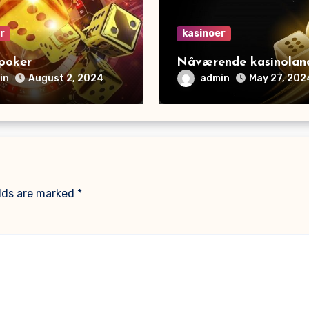
r
kasinoer
 poker
Nåværende kasinolan
in
admin
August 2, 2024
May 27, 202
elds are marked
*