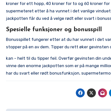
kroner for ett hopp, 40 kroner for to og 60 kroner f
supermeteret etter å ha vunnet i det vanlige vinduet.
jackpotten får du ved å velge rødt eller svart i bonuss
Spesielle funksjoner og bonusspill
Bonusspillet fungerer etter at du har vunnet i det van
stopper på en av dem. Tipper du rett øker gevinsten 
kan – helt til du tipper feil. Overfør gevinsten din 
vinne den enorme jackpotten som er på mange millio
har du svart eller rødt bonusfunksjon, supermeterm