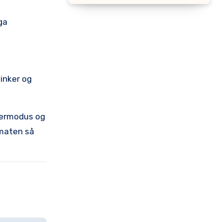
ga
linker og
etermodus og
omaten så