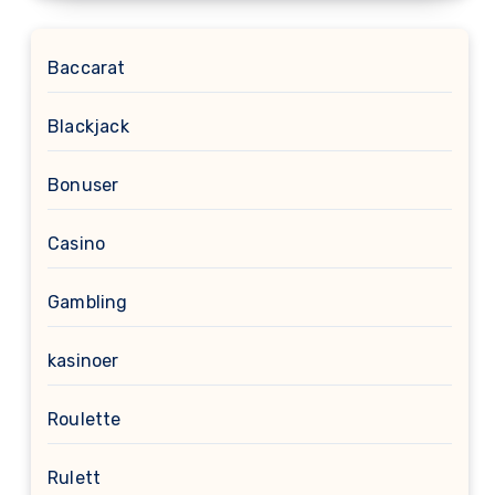
Baccarat
Blackjack
Bonuser
Casino
Gambling
kasinoer
Roulette
Rulett