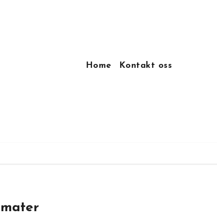
Home
Kontakt oss
omater