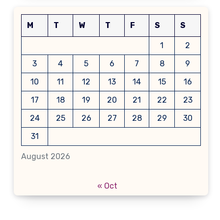
M
T
W
T
F
S
S
1
2
3
4
5
6
7
8
9
10
11
12
13
14
15
16
17
18
19
20
21
22
23
24
25
26
27
28
29
30
31
August 2026
« Oct