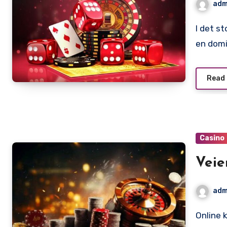
adm
I det store området av nettkasinoer, skiller det seg ut som
en domi
Read
Casino
Veie
adm
Online kasinospill er en kompleks virksomhet. I motsetning