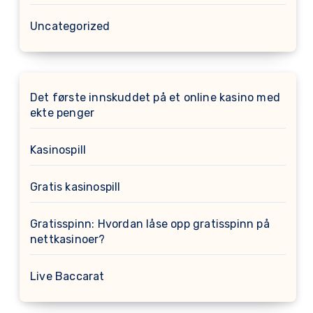
Uncategorized
Det første innskuddet på et online kasino med
ekte penger
Kasinospill
Gratis kasinospill
Gratisspinn: Hvordan låse opp gratisspinn på
nettkasinoer?
Live Baccarat