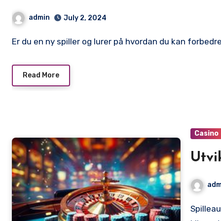
admin
July 2, 2024
Er du en ny spiller og lurer på hvordan du kan forbedre
Read More
Casino
Utvi
adm
Spilleautomater, med sine prangende lys og lyden av