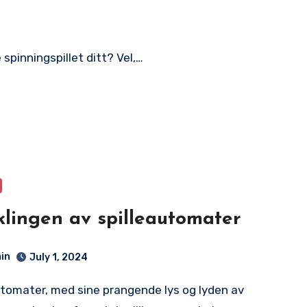
 spinningspillet ditt? Vel,…
klingen av spilleautomater
in
July 1, 2024