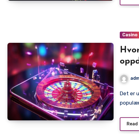
Casino
Hvor
oppd
adm
Det er uten tvil at spilleautomater er blant de mest
populær
Read