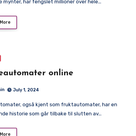
de mynter, har fengslet millioner over hele…
 More
leautomater online
in
July 1, 2024
de historie som går tilbake til slutten av…
 More