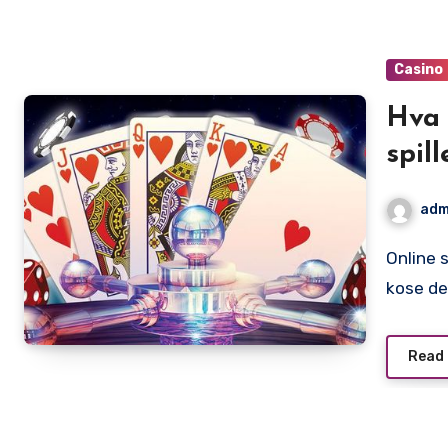
Casino
Hva 
spil
adm
Online spilleautomater er en fin måte å lindre stress og
kose de
Read