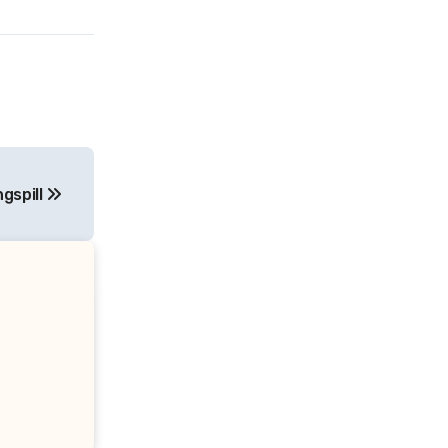
ngspill