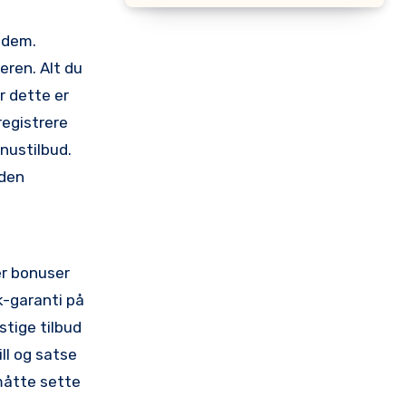
 dem.
eren. Alt du
r dette er
registrere
nustilbud.
 den
er bonuser
k-garanti på
tige tilbud
ill og satse
 måtte sette