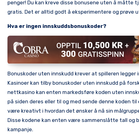
penger! Du kan kreve disse bonusene uten å måtte tje
gratis. Det er alltid godt å eksperimentere og prøve ut
Hva er ingen innskuddsbonuskoder?
Bonuskoder uten innskudd krever at spilleren legger i
Kasinoer kan tilby bonuskoder uten innskudd på forskj
nettkasino kan enten markedsføre koden uten innsk
på siden deres eller til og med sende denne koden til 
være kreativt i hvordan det ønsker å nå sin målgruppe
Disse kodene kan enten være sammenslåtte tall og bok
kampanje.