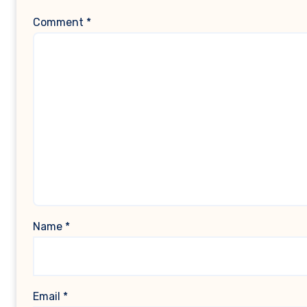
Comment
*
Name
*
Email
*