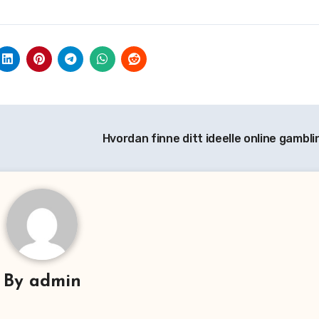
Hvordan finne ditt ideelle online gambli
By
admin