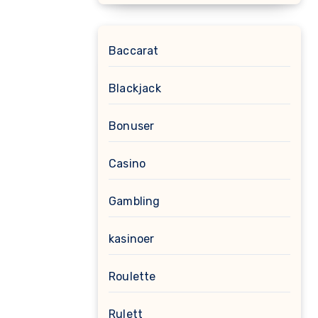
Baccarat
Blackjack
Bonuser
Casino
Gambling
kasinoer
Roulette
Rulett