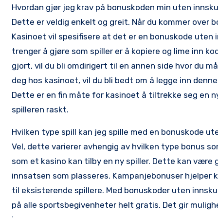
Hvordan gjør jeg krav på bonuskoden min uten innsk
Dette er veldig enkelt og greit. Når du kommer over b
Kasinoet vil spesifisere at det er en bonuskode uten i
trenger å gjøre som spiller er å kopiere og lime inn 
gjort, vil du bli omdirigert til en annen side hvor du 
deg hos kasinoet, vil du bli bedt om å legge inn denn
Dette er en fin måte for kasinoet å tiltrekke seg en ny
spilleren raskt.
Hvilken type spill kan jeg spille med en bonuskode u
Vel, dette varierer avhengig av hvilken type bonus som
som et kasino kan tilby en ny spiller. Dette kan være 
innsatsen som plasseres. Kampanjebonuser hjelper ka
til eksisterende spillere. Med bonuskoder uten innskud
på alle sportsbegivenheter helt gratis. Det gir muligh