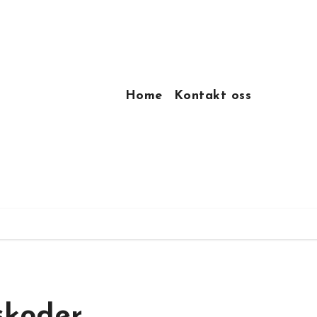
Home
Kontakt oss
skoder