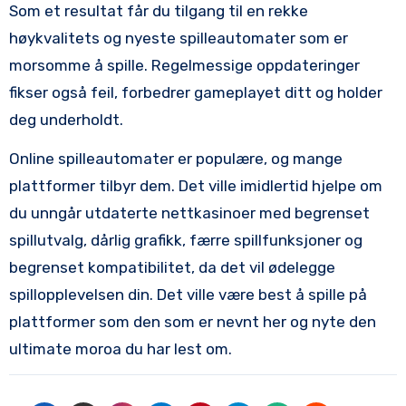
Som et resultat får du tilgang til en rekke
høykvalitets og nyeste spilleautomater som er
morsomme å spille. Regelmessige oppdateringer
fikser også feil, forbedrer gameplayet ditt og holder
deg underholdt.
Online spilleautomater er populære, og mange
plattformer tilbyr dem. Det ville imidlertid hjelpe om
du unngår utdaterte nettkasinoer med begrenset
spillutvalg, dårlig grafikk, færre spillfunksjoner og
begrenset kompatibilitet, da det vil ødelegge
spillopplevelsen din. Det ville være best å spille på
plattformer som den som er nevnt her og nyte den
ultimate moroa du har lest om.