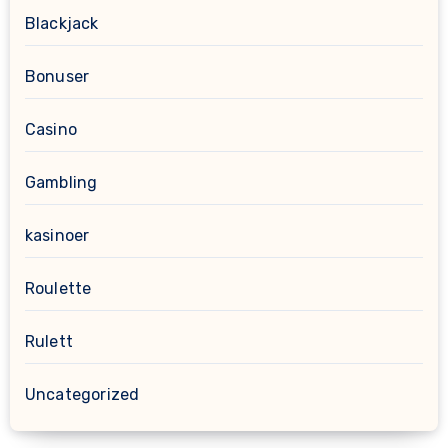
Blackjack
Bonuser
Casino
Gambling
kasinoer
Roulette
Rulett
Uncategorized