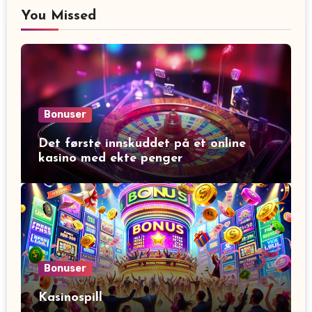
You Missed
Bonuser
Det første innskuddet på et online
kasino med ekte penger
Bonuser
Kasinospill