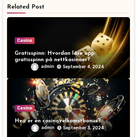
Related Post
Casino
Gratisspinn: Hvordan låse opp
gratisspinn på nettkasinoer?
admin
September 4, 2024
Casino
Hva er en casinovelkomstbonus?
admin
September 3, 2024