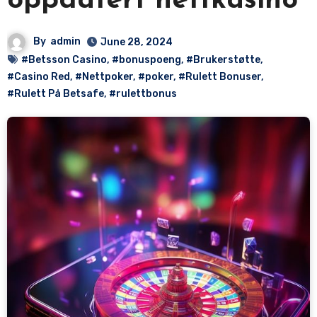
oppdatert nettkasino
By
admin
June 28, 2024
#Betsson Casino
,
#bonuspoeng
,
#Brukerstøtte
,
#Casino Red
,
#Nettpoker
,
#poker
,
#Rulett Bonuser
,
#Rulett På Betsafe
,
#rulettbonus