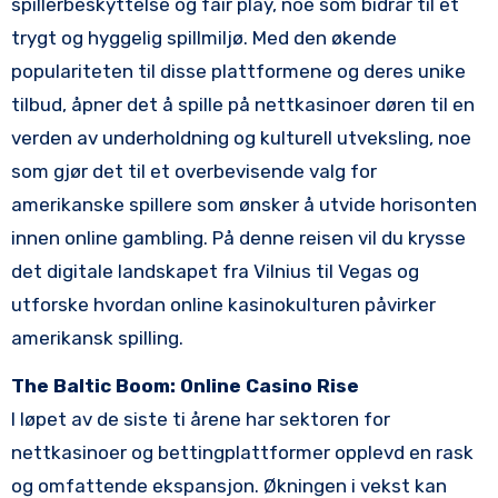
spillerbeskyttelse og fair play, noe som bidrar til et
trygt og hyggelig spillmiljø. Med den økende
populariteten til disse plattformene og deres unike
tilbud, åpner det å spille på nettkasinoer døren til en
verden av underholdning og kulturell utveksling, noe
som gjør det til et overbevisende valg for
amerikanske spillere som ønsker å utvide horisonten
innen online gambling. På denne reisen vil du krysse
det digitale landskapet fra Vilnius til Vegas og
utforske hvordan online kasinokulturen påvirker
amerikansk spilling.
The Baltic Boom: Online Casino Rise
I løpet av de siste ti årene har sektoren for
nettkasinoer og bettingplattformer opplevd en rask
og omfattende ekspansjon. Økningen i vekst kan