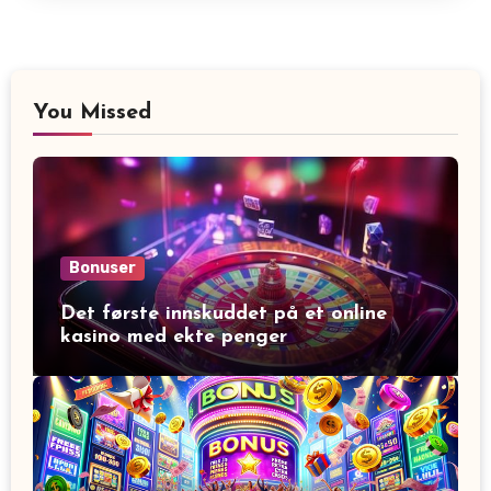
You Missed
Bonuser
Det første innskuddet på et online
kasino med ekte penger