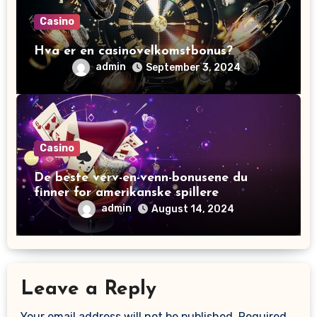
Casino
Hva er en casinovelkomstbonus?
admin
September 3, 2024
Casino
De beste verv-en-venn-bonusene du
finner for amerikanske spillere
admin
August 14, 2024
Leave a Reply
Your email address will not be published.
Required