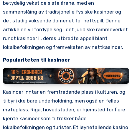
betydelig vekst de siste årene, med en
sammenslåing av tradisjonelle fysiske kasinoer og
det stadig voksende domenet for nettspill. Denne
artikkelen vil fordype seg i det juridiske rammeverket
rundt kasinoer i , deres utbredte appell blant
lokalbefolkningen og fremveksten av nettkasinoer.
Populariteten til kasinoer
Kasinoer inntar en fremtredende plass i kulturen, og
tilbyr ikke bare underholdning, men også en felles
møteplass. Riga, hovedstaden, er hjemsted for flere
kjente kasinoer som tiltrekker både
lokalbefolkningen og turister. Et iøynefallende kasino