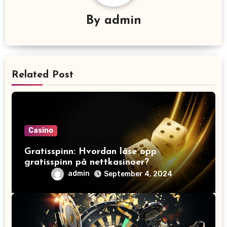
By
admin
Related Post
Casino
Gratisspinn: Hvordan låse opp
gratisspinn på nettkasinoer?
admin
September 4, 2024