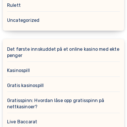
Rulett
Uncategorized
Det første innskuddet på et online kasino med ekte
penger
Kasinospill
Gratis kasinospill
Gratisspinn: Hvordan låse opp gratisspinn på
nettkasinoer?
Live Baccarat