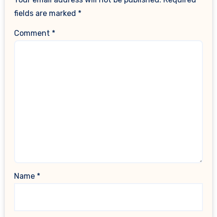
fields are marked
*
Comment
*
Name
*