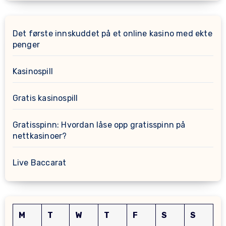
Det første innskuddet på et online kasino med ekte
penger
Kasinospill
Gratis kasinospill
Gratisspinn: Hvordan låse opp gratisspinn på
nettkasinoer?
Live Baccarat
M
T
W
T
F
S
S