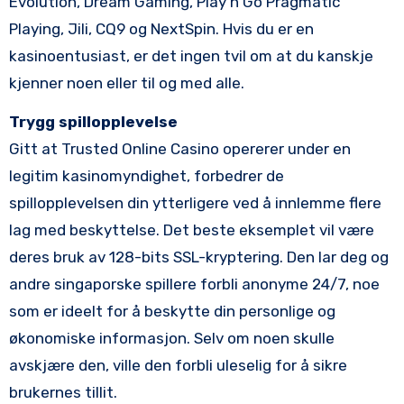
Evolution, Dream Gaming, Play’n Go Pragmatic
Playing, Jili, CQ9 og NextSpin. Hvis du er en
kasinoentusiast, er det ingen tvil om at du kanskje
kjenner noen eller til og med alle.
Trygg spillopplevelse
Gitt at Trusted Online Casino opererer under en
legitim kasinomyndighet, forbedrer de
spillopplevelsen din ytterligere ved å innlemme flere
lag med beskyttelse. Det beste eksemplet vil være
deres bruk av 128-bits SSL-kryptering. Den lar deg og
andre singaporske spillere forbli anonyme 24/7, noe
som er ideelt for å beskytte din personlige og
økonomiske informasjon. Selv om noen skulle
avskjære den, ville den forbli uleselig for å sikre
brukernes tillit.