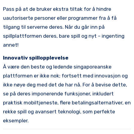
Pass på at de bruker ekstra tiltak for å hindre
uautoriserte personer eller programmer fra å få
tilgang til serverne deres. Når du går inn på
spillplattformen deres, bare spill og nyt – ingenting
annet!
Innovativ spillopplevelse
Å være den beste og ledende singaporeanske
plattformen er ikke nok; fortsett med innovasjon og
ikke nøye deg med det de har nå. For å bevise dette,
se på deres imponerende funksjoner, inkludert
praktisk mobiltjeneste, flere betalingsalternativer, en
rekke spill og avansert teknologi, som perfekte
eksempler.