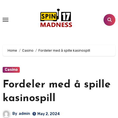
Skip
to
content
Home
Casino
Fordeler med å spille kasinospill
Casino
Fordeler med å spille
kasinospill
By
admin
May 2, 2024