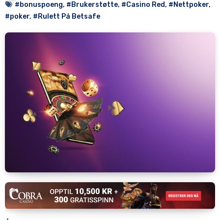
#bonuspoeng
,
#Brukerstøtte
,
#Casino Red
,
#Nettpoker
,
#poker
,
#Rulett På Betsafe