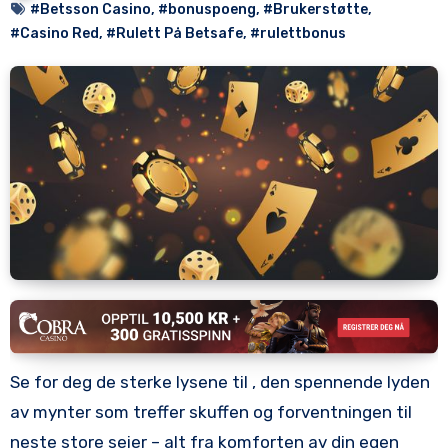
#Betsson Casino
,
#bonuspoeng
,
#Brukerstøtte
,
#Casino Red
,
#Rulett På Betsafe
,
#rulettbonus
Se for deg de sterke lysene til , den spennende lyden
av mynter som treffer skuffen og forventningen til
neste store seier – alt fra komforten av din egen