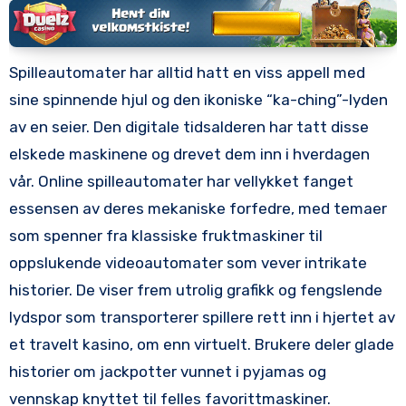
Spilleautomater har alltid hatt en viss appell med
sine spinnende hjul og den ikoniske “ka-ching”-lyden
av en seier. Den digitale tidsalderen har tatt disse
elskede maskinene og drevet dem inn i hverdagen
vår. Online spilleautomater har vellykket fanget
essensen av deres mekaniske forfedre, med temaer
som spenner fra klassiske fruktmaskiner til
oppslukende videoautomater som vever intrikate
historier. De viser frem utrolig grafikk og fengslende
lydspor som transporterer spillere rett inn i hjertet av
et travelt kasino, om enn virtuelt. Brukere deler glade
historier om jackpotter vunnet i pyjamas og
vennskap knyttet til felles favorittmaskiner.