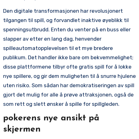
Den digitale transformasjonen har revolusjonert
tilgangen til spill, og forvandlet inaktive øyeblikk til
spenningsutbrudd. Enten du venter på en buss eller
slapper av etter en lang dag, henvender
spilleautomatopplevelsen til et mye bredere
publikum. Det handler ikke bare om bekvemmelighet;
disse plattformene tilbyr ofte gratis spill for å lokke
nye spillere, og gir dem muligheten til å snurre hjulene
uten risiko. Som sådan har demokratiseringen av spill
gjort det mulig for alle å prøve attraksjonen, også de
som rett og slett ønsker å spille for spillgleden.
pokerens nye ansikt på
skjermen