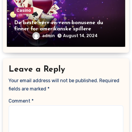
Casino
De beste verv-en-venn-bonusene du
finner for amerikanske spillere
admin
August 14, 2024
Leave a Reply
Your email address will not be published.
Required
fields are marked
*
Comment
*