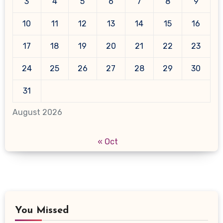
3
4
5
6
7
8
9
10
11
12
13
14
15
16
17
18
19
20
21
22
23
24
25
26
27
28
29
30
31
August 2026
« Oct
You Missed