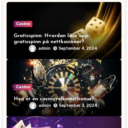
Casino
Gratisspinn: Hvordan låse opp
gratisspinn på nettkasinoer?
admin
September 4, 2024
Casino
Hva er en casinovelkomstbonus?
admin
September 3, 2024