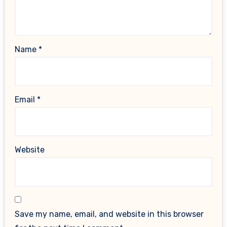
Name
*
Email
*
Website
Save my name, email, and website in this browser