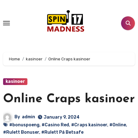
Skip
to
content
Home
kasinoer
Online Craps kasinoer
kasinoer
Online Craps kasinoer
By
admin
January 9, 2024
#bonuspoeng
,
#Casino Red
,
#Craps kasinoer
,
#Online
,
#Rulett Bonuser
,
#Rulett På Betsafe