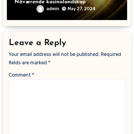
Nåværende kasinolandskap
admin
May 27, 2024
Leave a Reply
Your email address will not be published.
Required
fields are marked
*
Comment
*