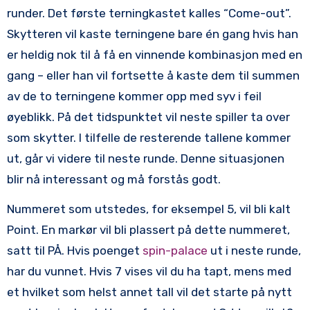
runder. Det første terningkastet kalles “Come-out”.
Skytteren vil kaste terningene bare én gang hvis han
er heldig nok til å få en vinnende kombinasjon med en
gang – eller han vil fortsette å kaste dem til summen
av de to terningene kommer opp med syv i feil
øyeblikk. På det tidspunktet vil neste spiller ta over
som skytter. I tilfelle de resterende tallene kommer
ut, går vi videre til neste runde. Denne situasjonen
blir nå interessant og må forstås godt.
Nummeret som utstedes, for eksempel 5, vil bli kalt
Point. En markør vil bli plassert på dette nummeret,
satt til PÅ. Hvis poenget
spin-palace
ut i neste runde,
har du vunnet. Hvis 7 vises vil du ha tapt, mens med
et hvilket som helst annet tall vil det starte på nytt