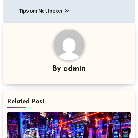
Post
Tips om Nettpoker
navigation
By
admin
Related Post