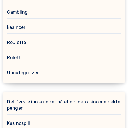
Gambling
kasinoer
Roulette
Rulett
Uncategorized
Det første innskuddet på et online kasino med ekte
penger
Kasinospill