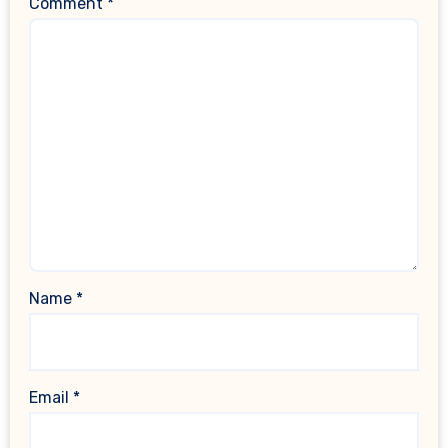
Comment
*
Name
*
Email
*