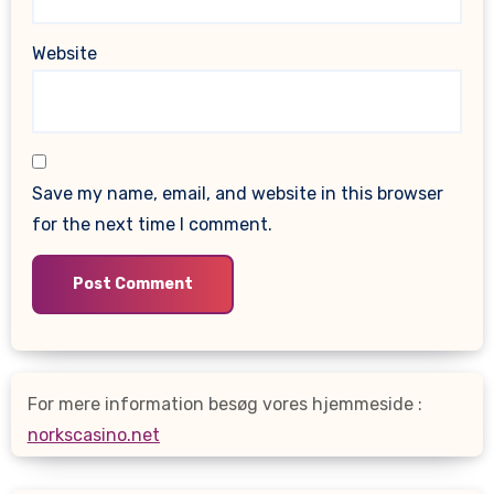
Website
Save my name, email, and website in this browser
for the next time I comment.
For mere information besøg vores hjemmeside :
norkscasino.net