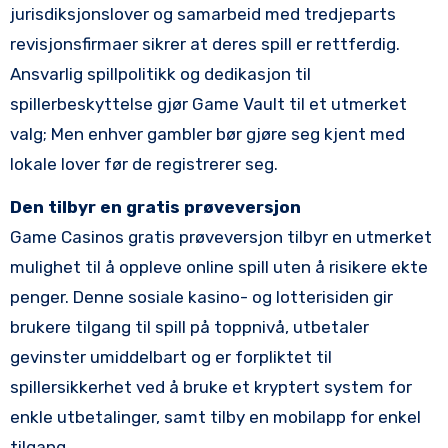
jurisdiksjonslover og samarbeid med tredjeparts
revisjonsfirmaer sikrer at deres spill er rettferdig.
Ansvarlig spillpolitikk og dedikasjon til
spillerbeskyttelse gjør Game Vault til et utmerket
valg; Men enhver gambler bør gjøre seg kjent med
lokale lover før de registrerer seg.
Den tilbyr en gratis prøveversjon
Game Casinos gratis prøveversjon tilbyr en utmerket
mulighet til å oppleve online spill uten å risikere ekte
penger. Denne sosiale kasino- og lotterisiden gir
brukere tilgang til spill på toppnivå, utbetaler
gevinster umiddelbart og er forpliktet til
spillersikkerhet ved å bruke et kryptert system for
enkle utbetalinger, samt tilby en mobilapp for enkel
tilgang.