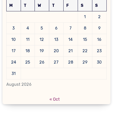
M
T
W
T
F
S
S
1
2
3
4
5
6
7
8
9
10
11
12
13
14
15
16
17
18
19
20
21
22
23
24
25
26
27
28
29
30
31
August 2026
« Oct