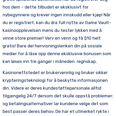
hos dem – dette tilbudet er eksklusivt for
nybegynnere og krever ingen innskudd eller kjøp! Når
du er registrert, kan du dra full nytte av Game Vault-
kasinoopplevelsen mens du tester lykken med å
vinne store premier! Verv en venn og få $10 helt
gratis! Bare del henvisningslenken din på sosiale
medier for å låse opp denne eksklusive bonusen som
kan løses inn tre ganger i måneden. regnskap.
Kasinonettstedet er brukervennlig og bruker sikker
krypteringsteknologi for å beskytte informasjonen
din. Videre er deres kundestøttepersonale alltid
tilgjengelig 24/7 dersom det skulle oppstå problemer;
og betalingsalternativer lar kundene velge det som
best passer deres behov. De har et utmerket rykte i