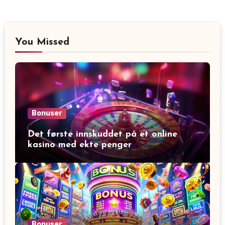
You Missed
Bonuser
Det første innskuddet på et online
kasino med ekte penger
Bonuser