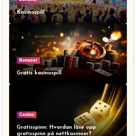
Kasinospill
Bonuser
Gratis kasinospill
Casino
Gratisspinn: Hvordan låse opp
gratisspinn på nettkasinoer?