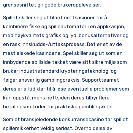
grensesnittet gir gode brukeropplevelser.
Spillet skiller seg ut blant nettkasinoer for å
kombinere fiske og spilleautomater i én applikasjon,
med høykvalitets grafikk og lyd, bonusalternativer og
en rask innskudds-/uttaksprosess. Det er et av de
mest elskede kasinoene. Spel skiller seg ut som en
innbydende spillside takket være sitt sikre miljø som
bruker industristandard krypteringsteknologi og
følger ansvarlig gamblingpraksis. Supportteamet
deres er alltid klar til å løse eventuelle problemer som
kan oppstå, mens nettsiden deres tilbyr flere
betalingsmetoder for praktiske gamblingøkter.
Som et bransjeledende konkurransecasino tar spillet
spillersikkerhet veldig seriøst. Overholdelse av