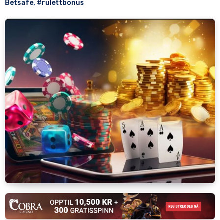
Betsafe
,
#rulettbonus