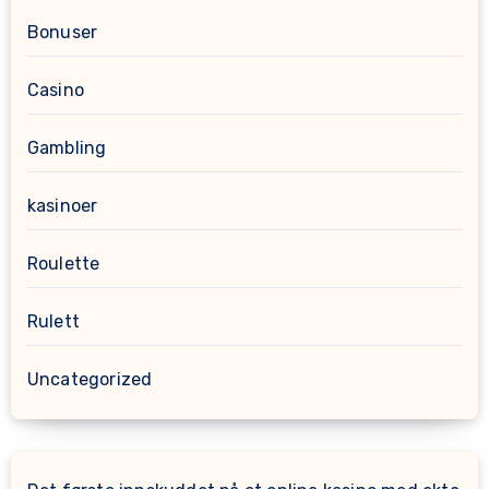
Bonuser
Casino
Gambling
kasinoer
Roulette
Rulett
Uncategorized