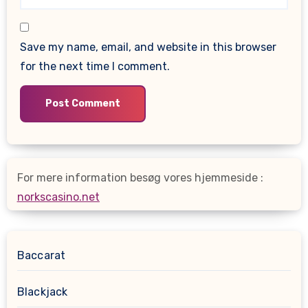
Save my name, email, and website in this browser
for the next time I comment.
For mere information besøg vores hjemmeside :
norkscasino.net
Baccarat
Blackjack