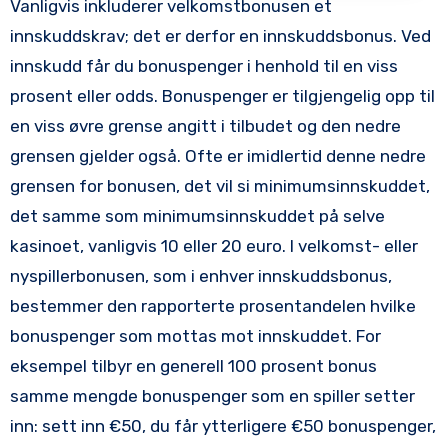
Vanligvis inkluderer velkomstbonusen et
innskuddskrav; det er derfor en innskuddsbonus. Ved
innskudd får du bonuspenger i henhold til en viss
prosent eller odds. Bonuspenger er tilgjengelig opp til
en viss øvre grense angitt i tilbudet og den nedre
grensen gjelder også. Ofte er imidlertid denne nedre
grensen for bonusen, det vil si minimumsinnskuddet,
det samme som minimumsinnskuddet på selve
kasinoet, vanligvis 10 eller 20 euro. I velkomst- eller
nyspillerbonusen, som i enhver innskuddsbonus,
bestemmer den rapporterte prosentandelen hvilke
bonuspenger som mottas mot innskuddet. For
eksempel tilbyr en generell 100 prosent bonus
samme mengde bonuspenger som en spiller setter
inn: sett inn €50, du får ytterligere €50 bonuspenger,