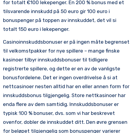
for totalt €100 lekepenger. En 200 % bonus med et
tilsvarende innskudd på 50 euro gir 100 euro i
bonuspenger på toppen av innskuddet, det vil si
totalt 150 euro i lekepenger.
Casinoinnskuddsbonuser er på ingen måte begrenset
til velkomstpakker for nye spillere – mange finske
kasinoer tilbyr innskuddsbonuser til tidligere
registrerte spillere, og dette er en av de vanligste
bonusfordelene. Det er ingen overdrivelse å si at
nettcasinoer nesten alltid har en eller annen form for
innskuddsbonus tilgjengelig. Store nettkasinoer har
enda flere av dem samtidig. Innskuddsbonuser er
typisk 100 % bonuser, dvs. som vi har beskrevet
ovenfor, dobler de innskuddet ditt. Den øvre grensen
for beløpet tilgjengelig som bonuspenger varierer