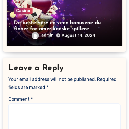
Casino
De beste verv-en-venn-bonusene du
finner for amerikanske spillere
admin
August 14, 2024
Leave a Reply
Your email address will not be published.
Required
fields are marked
*
Comment
*