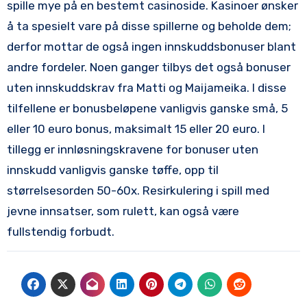
spille mye på en bestemt casinoside. Kasinoer ønsker
å ta spesielt vare på disse spillerne og beholde dem;
derfor mottar de også ingen innskuddsbonuser blant
andre fordeler. Noen ganger tilbys det også bonuser
uten innskuddskrav fra Matti og Maijameika. I disse
tilfellene er bonusbeløpene vanligvis ganske små, 5
eller 10 euro bonus, maksimalt 15 eller 20 euro. I
tillegg er innløsningskravene for bonuser uten
innskudd vanligvis ganske tøffe, opp til
størrelsesorden 50-60x. Resirkulering i spill med
jevne innsatser, som rulett, kan også være
fullstendig forbudt.