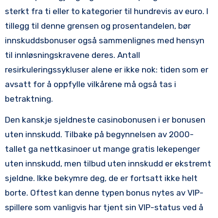
sterkt fra ti eller to kategorier til hundrevis av euro. I
tillegg til denne grensen og prosentandelen, bør
innskuddsbonuser også sammenlignes med hensyn
til innløsningskravene deres. Antall
resirkuleringssykluser alene er ikke nok: tiden som er
avsatt for å oppfylle vilkårene må også tas i
betraktning.
Den kanskje sjeldneste casinobonusen i er bonusen
uten innskudd. Tilbake på begynnelsen av 2000-
tallet ga nettkasinoer ut mange gratis lekepenger
uten innskudd, men tilbud uten innskudd er ekstremt
sjeldne. Ikke bekymre deg, de er fortsatt ikke helt
borte. Oftest kan denne typen bonus nytes av VIP-
spillere som vanligvis har tjent sin VIP-status ved å